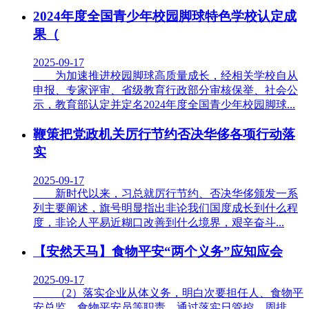
2024年度全国青少年校园脚球特色学校认定成
果（
2025-09-17
为加速推进校园脚球高质量成长，经相关学校自从
申报、专家评审、省级教育行政部分审核保举、社会公
示，教育部认定并定名2024年度全国青少年校园脚球...
鞭策把党政机关厉行节约否决华侈各项行动落
实
2025-09-17
新时代以来，习总就厉行节约、否决华侈颁发一系
列主要阐述，旗号明显指出非论我们国度成长到什么程
度，非论人平易近糊口改善到什么境界，艰辛奋斗...
【安然天马】食物平安“两个义务”应知应会
2025-09-17
（2）落实企业从体义务，明白次要担任人、食物平
安总监、食物平安员等职责，通过落实日管控、周排