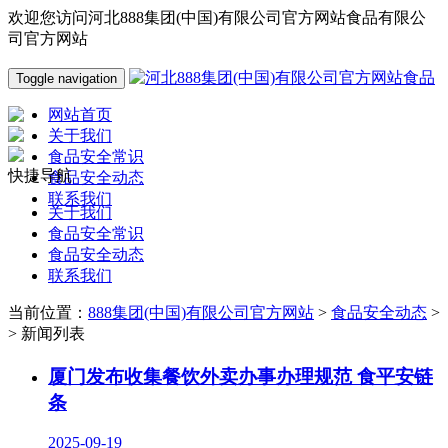
欢迎您访问河北888集团(中国)有限公司官方网站食品有限公
司官方网站
Toggle navigation
网站首页
关于我们
食品安全常识
快捷导航
食品安全动态
联系我们
关于我们
食品安全常识
食品安全动态
联系我们
当前位置：
888集团(中国)有限公司官方网站
>
食品安全动态
>
> 新闻列表
厦门发布收集餐饮外卖办事办理规范 食平安链
条
2025-09-19