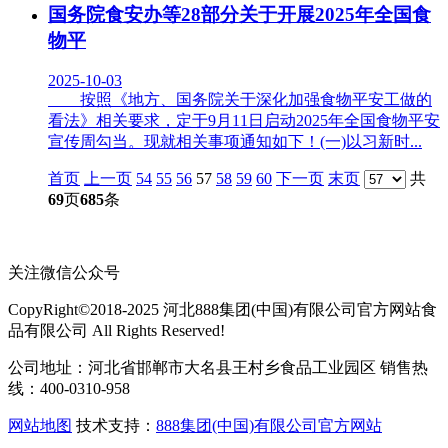
国务院食安办等28部分关于开展2025年全国食
物平
2025-10-03
按照《地方、国务院关于深化加强食物平安工做的
看法》相关要求，定于9月11日启动2025年全国食物平安
宣传周勾当。现就相关事项通知如下！(一)以习新时...
首页
上一页
54
55
56
57
58
59
60
下一页
末页
共
69
页
685
条
关注微信公众号
CopyRight©2018-2025 河北888集团(中国)有限公司官方网站食
品有限公司 All Rights Reserved!
公司地址：河北省邯郸市大名县王村乡食品工业园区 销售热
线：400-0310-958
网站地图
技术支持：
888集团(中国)有限公司官方网站