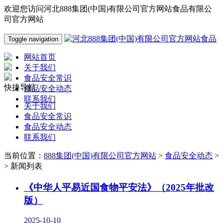
欢迎您访问河北888集团(中国)有限公司官方网站食品有限公
司官方网站
Toggle navigation
网站首页
关于我们
食品安全常识
快捷导航
食品安全动态
联系我们
关于我们
食品安全常识
食品安全动态
联系我们
当前位置：
888集团(中国)有限公司官方网站
>
食品安全动态
>
> 新闻列表
《中华人平易近国食物平安法》（2025年批改
版）
2025-10-10