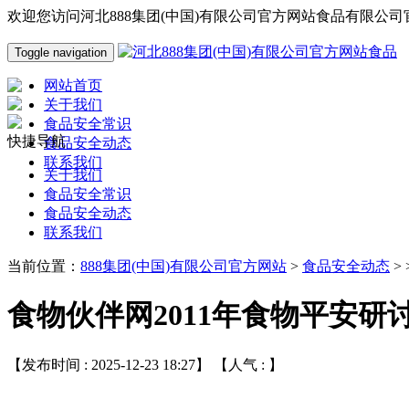
欢迎您访问河北888集团(中国)有限公司官方网站食品有限公司
Toggle navigation
网站首页
关于我们
食品安全常识
快捷导航
食品安全动态
联系我们
关于我们
食品安全常识
食品安全动态
联系我们
当前位置：
888集团(中国)有限公司官方网站
>
食品安全动态
>
食物伙伴网2011年食物平安研
【发布时间 : 2025-12-23 18:27】 【人气 :
】