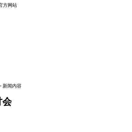
官方网站
 > 新闻内容
讨会