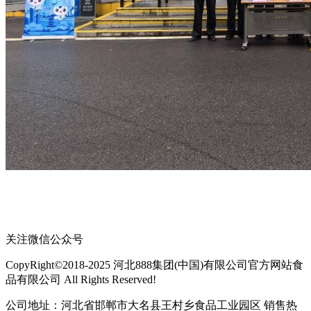
关注微信公众号
CopyRight©2018-2025 河北888集团(中国)有限公司官方网站食
品有限公司 All Rights Reserved!
公司地址：河北省邯郸市大名县王村乡食品工业园区 销售热