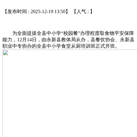
【发布时间 : 2025-12-19 13:50】 【人气 :
】
为全面提拔全县中小学“校园餐”办理程度取食物平安保障
能力，12月14日，由永新县教体局从办，县餐饮协会、永新县
职业中专协办的全县中小学食堂从厨培训班正式开班。