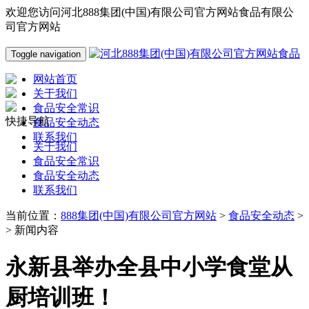
欢迎您访问河北888集团(中国)有限公司官方网站食品有限公
司官方网站
Toggle navigation
网站首页
关于我们
食品安全常识
快捷导航
食品安全动态
联系我们
关于我们
食品安全常识
食品安全动态
联系我们
当前位置：
888集团(中国)有限公司官方网站
>
食品安全动态
>
> 新闻内容
永新县举办全县中小学食堂从
厨培训班！