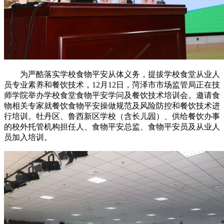
为严酷落实学校食物平安从体义务，提拔学校食堂从业人
员专业素养和餐饮技术，12月12日，菏泽市市场监管局正在技
师学院举办学校食堂食物平安学问及餐饮技术培训会。邀请食
物相关专家就餐饮食物平安操做规范及风险防控和餐饮技术进
行培训。牡丹区、鲁西新区学校（含长儿园）、供给餐饮办事
的校外托管机构担任人、食物平安总监、食物平安员及从业人
员加入培训。