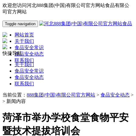
欢迎您访问河北888集团(中国)有限公司官方网站食品有限公
司官方网站
Toggle navigation
网站首页
关于我们
食品安全常识
快捷导航
食品安全动态
联系我们
关于我们
食品安全常识
食品安全动态
联系我们
当前位置：
888集团(中国)有限公司官方网站
>
食品安全动态
>
> 新闻内容
菏泽市举办学校食堂食物平安
暨技术提拔培训会