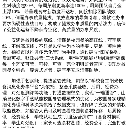
生对劲度超90%、每周菜谱更新率达100%，厨师团队当月金
上浮10%；若呈现食材新颖度不达标、间接扣除团队绩效
20%，倒逼办事质量提拔。绩效查核的导向引领，将软性办事
要求为硬性查核目标，构成了提拔办事质量的内活泼力，确保
了公益化运营不降低专业化、高质量的办事尺度。
安满是校园餐的底线，清廉是校园餐的高压线，守牢底
线，不触高压线，不只是以学生为本的需要，更是一项性使
命。鹤壁市以推进多元化管理为手段，通过建立“阳光采购、
后厨可视、财政共管”三大系统，用“手艺赋能+轨制束缚”确保
每一个环节可管、可控、可查，完全消弭监管盲区，实现对校
园餐全链条、穿透式监管，建牢平安取清廉防地。
加强手艺赋能，提拔监管效能。鹤壁以“学校食堂阳光饮
食消息化办事平台”为依托，整合采购验收、后厨、经费办
理、对劲度测评等功能，打通数据壁垒，实现“一端通管”，让
消息化数字手艺赋能校园餐管理模式的变化，为校园餐实现精
细化办理和科学决策供给了数据支持，也保障了充实的知情权
取监视权。如监管人员可及时查看校园餐食材库存、后厨操
做、经费流水；学校从动生成“月度运营演讲”（含食材损耗
率、学生对劲度）；家长可查食材溯源、经费公示，完全打破