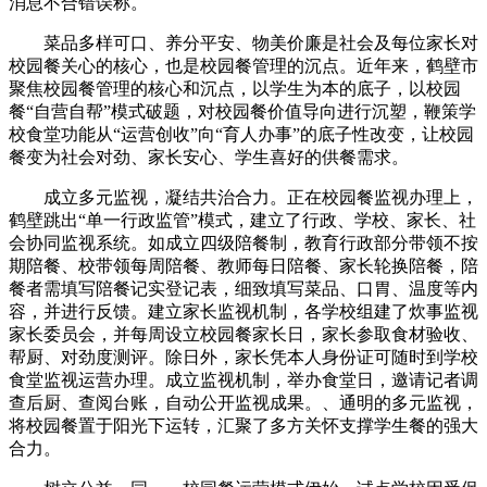
消息不合错误称。
菜品多样可口、养分平安、物美价廉是社会及每位家长对
校园餐关心的核心，也是校园餐管理的沉点。近年来，鹤壁市
聚焦校园餐管理的核心和沉点，以学生为本的底子，以校园
餐“自营自帮”模式破题，对校园餐价值导向进行沉塑，鞭策学
校食堂功能从“运营创收”向“育人办事”的底子性改变，让校园
餐变为社会对劲、家长安心、学生喜好的供餐需求。
成立多元监视，凝结共治合力。正在校园餐监视办理上，
鹤壁跳出“单一行政监管”模式，建立了行政、学校、家长、社
会协同监视系统。如成立四级陪餐制，教育行政部分带领不按
期陪餐、校带领每周陪餐、教师每日陪餐、家长轮换陪餐，陪
餐者需填写陪餐记实登记表，细致填写菜品、口胃、温度等内
容，并进行反馈。建立家长监视机制，各学校组建了炊事监视
家长委员会，并每周设立校园餐家长日，家长参取食材验收、
帮厨、对劲度测评。除日外，家长凭本人身份证可随时到学校
食堂监视运营办理。成立监视机制，举办食堂日，邀请记者调
查后厨、查阅台账，自动公开监视成果。、通明的多元监视，
将校园餐置于阳光下运转，汇聚了多方关怀支撑学生餐的强大
合力。