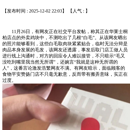
【发布时间 : 2025-12-02 22:03】 【人气 :
】
11月26日，有网友正在社交平台发帖，称其正在华莱士桐
柏店点的外卖鸡块中，不测吃出了几根“白毛”。从该网友晒出
的照片能够看到，这些白毛取肉块紧紧贴合，临时无法分辩是
肉品本身发展的毛发，该网友还透露，事发后取门店工做人员
进行线上沟通时，对方的回应令人难以接管，不只暗示“毛又
没吃到嘴里我当然无所谓”，还婉言“我就是这种无所谓的
人”，这番言论激发浩繁网友不满。有网友暗示，面临顾客的
食物平安赞扬门店不只毫无歉意，反而带有搬弄意味，实正在
过度。