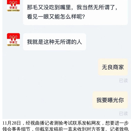
11月28日，经视曲播记者测验考试联系发帖网友，想要进一步
领会事务细节，但截至发稿前一直未收到对方答复。记者致电