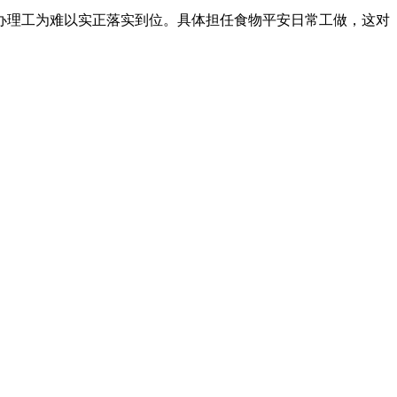
理工为难以实正落实到位。具体担任食物平安日常工做，这对