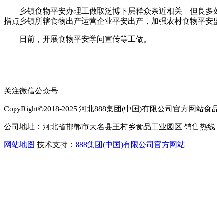
乡镇食物平安办理工做取泛博下层群众亲近相关，但良多处
指点乡镇所辖食物出产运营企业平安出产，加强农村食物平安
日前，开展食物平安学问宣传等工做。
关注微信公众号
CopyRight©2018-2025 河北888集团(中国)有限公司官方网站食品有限公
公司地址：河北省邯郸市大名县王村乡食品工业园区 销售热线：400-
网站地图
技术支持：
888集团(中国)有限公司官方网站