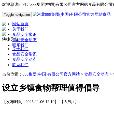
欢迎您访问河北888集团(中国)有限公司官方网站食品有限公司
Toggle navigation
网站首页
关于我们
食品安全常识
快捷导航
食品安全动态
联系我们
关于我们
食品安全常识
食品安全动态
联系我们
当前位置：
888集团(中国)有限公司官方网站
>
食品安全动态
>
设立乡镇食物帮理值得倡导
【发布时间 : 2025-11-06 12:19】 【人气 :
】