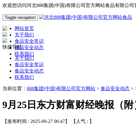
欢迎您访问河北888集团(中国)有限公司官方网站食品有限公司
Toggle navigation
网站首页
关于我们
食品安全常识
快捷导航
食品安全动态
联系我们
关于我们
食品安全常识
食品安全动态
联系我们
当前位置：
888集团(中国)有限公司官方网站
>
食品安全动态
>
9月25日东方财富财经晚报（附
【发布时间 : 2025-09-27 06:47】 【人气 :
】