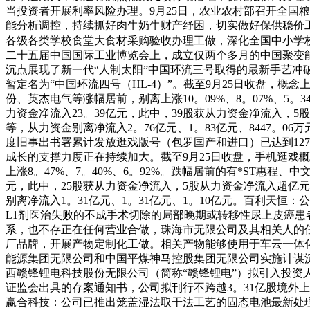
当投资者开展利率风险办理。9月25日，农业农村部召开全国
能分析调控，持续抓好肉牛奶牛财产纾困，切实做好保供稳价
各级各类学校食堂大食材采购验收办理工做，深化全国中小学
二十五届中国国际工业博览会上，成立仅两个多月的中国聚变
沉点展现了新一代“人制太阳”中国环流三号取得的最新手艺
暂定名为“中国环流四号（HL-4）”。截至9月25日收盘，概
份、英杰电气等涨幅居前，别离上涨10。09%、8。07%、5。
力资金净流入23。39亿元，此中，39股获从力资金净流入，5
等，从力资金别离净流入2。76亿元、1。83亿元、8447。06
度旧事出书署累计发放逛戏版号（包罗国产和进口）已达到12
成长的支撑力度正在持续加大。截至9月25日收盘，手机逛戏概
上涨8。47%、7。40%、6。92%。跌幅居前的有*ST惠程
元，此中，25股获从力资金净流入，5股从力资金净流入超亿
别离净流入1。31亿元、1。31亿元、1。10亿元。百利天恒：公司
L1剂医治失败的不成手术切除的局部晚期或转移性尿上皮癌
系，也不存正在任何营业合做，珠海市无限公司及其相关人的任何
厂品牌，开展产物定制化工做。相关产物能够使用于车云一体
能源集团无限公司和中国平煤神马控股集团无限公司实施计谋沉组。
西赣锋锂电科技股份无限公司（简称“赣锋锂电”）拟引入投资
证监会出具的存案通知书，公司拟刊行不跨越3。31亿股境外
赢合科技：公司已推出笼盖湿法取干法工艺的固态电池最新处