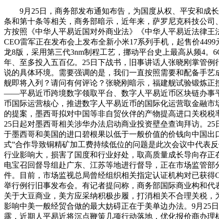
9月25日，商务部发布通知布告，为国度从权、平安和成长
条和第十条等相关，商务部暗示，近年来，萨罗尼克科技公司
方按照《中华人平易近国对外商业法》《中华人平易近法律王
CEO雷军正在发布会上发布全新小米17系列手机，起售价4499元（1
龙8版，采用第三代3nm制程工艺，挪动平台史上最高从频4。6G
年、至多投入五百亿。25日下战书，旧事讲话人张晓刚掌管例
说的具体环境。需要强调的是，我们一直按照需要和配备手艺
舰即将入列？请问有何评论？张晓刚暗示，福建舰试验锻炼正
——平易近币跨境数字领取平台、数字人平易近币区块链办事平
币国际运营核心，推进数字人平易近币的国际化运营取金融市场
的提案，墨西哥拟对中国等非自贸伙伴的产物提高进口关税税率
25日起对墨西哥相关涉华办法启动商业投资壁垒查询拜访。2
于墨西哥和美国的进口碧根果以低于一般价值的价钱向中国出口
式”合作导致铜精矿加工费持续低位的问题是此次会议中代表反
行业影响大，损害了国度和行业好处，取高质量成长导向存正
电宝召回督导组赴广东、江苏等地进行督导，正在市场监管部分
件。目前，市场监视总局曾经组织相关指定认证机构对已获得CC
举行例行旧事发布会。有记者提问称，商务部国际商业构和代
关于大豆商业，美方应采纳积极步履，打消相关不合理关税，
影响中美一般经贸合做的最大妨碍正在于美单边办法。9月25
露，近期人平易近将沉点鞭策几项行动落地，优化报价商办理机