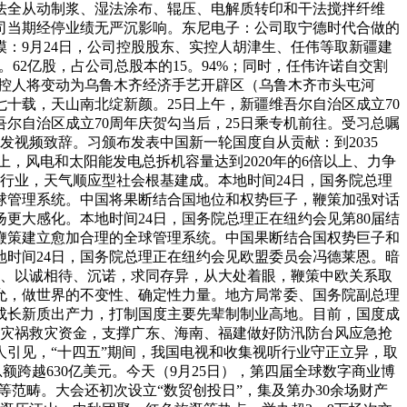
法全从动制浆、湿法涂布、辊压、电解质转印和干法搅拌纤维
司当期经停业绩无严沉影响。东尼电子：公司取宁德时代合做的
：9月24日，公司控股股东、实控人胡津生、任伟等取新疆建
62亿股，占公司总股本的15。94%；同时，任伟许诺自交割
实控人将变动为乌鲁木齐经济手艺开辟区（乌鲁木齐市头屯河
七十载，天山南北绽新颜。25日上午，新疆维吾尔自治区成立70
尔自治区成立70周年庆贺勾当后，25日乘专机前往。受习总嘱
发视频致辞。习颁布发表中国新一轮国度自从贡献：到2035
上，风电和太阳能发电总拆机容量达到2020年的6倍以上、力争
放行业，天气顺应型社会根基建成。本地时间24日，国务院总理
球管理系统。中国将果断结合国地位和权势巨子，鞭策加强对话
更大感化。本地时间24日，国务院总理正在纽约会见第80届结
鞭策建立愈加合理的全球管理系统。中国果断结合国权势巨子和
时间24日，国务院总理正在纽约会见欧盟委员会冯德莱恩。暗
信、以诚相待、沉诺，求同存异，从大处着眼，鞭策中欧关系取
允，做世界的不变性、确定性力量。地方局常委、国务院副总理
成长新质出产力，打制国度主要先辈制制业高地。目前，国度成
然灾祸救灾资金，支撑广东、海南、福建做好防汛防台风应急抢
任人引见，“十四五”期间，我国电视和收集视听行业守正立异，取
跨越630亿美元。今天（9月25日），第四届全球数字商业博
等范畴。大会还初次设立“数贸创投日”，集及第办30余场财产