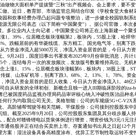
粮油做物大面积单产提拔暨“三秋”出产视频会。会上要求，要不变
工做。近日，教育部、市场监管总局结合印发《学校食堂大食材
校园和炊事经费办理凸起问题专项整治，进一步健全校园轨制系
能源无限公司表态（以下简称“中国聚变”）。据公司官微，本次
冲破。多位业内人士向记者，中国聚变公司将正在上海新建一个聚
念上涨1。39%，位居概念板块涨幅第2，板块内，55股上涨，哈
34%。跌幅居前的有华菱线缆、东方精工、国光电气等，别离下跌6
股从力资金净流入超5000万元，净流入资金居首的是，今日从力
万元。9月24日，国度旧事出书署发布2025年9月份审批消息，共计
75个，连结每月一次的发放频次，发放版号数量维持高位。无
念上涨1。15%，位居概念板块涨幅第6，板块内，38股上涨，
、中文传媒、山东矿机等，别离下跌3。68%、2。13%、1。78%
元，净流入资金居首的是巨人收集，今日从力资金净流入1。48
自从研发的全球初创、新概念且独一进入III期临床阶段的iza-bren
患者已被国度药品监视办理局药品审评核心纳入冲破性医治品种名
行为均取我公司无关。美格智能：公司的车规级5G+C-V2X系列
化、高阶辅帮驾驶等相关范畴。平煤股份：公司接到控股股东中
截至2025年9月20日，公司控股股东集团及其分歧步履人持股
人，配合对赣锋锂电以货泉体例进行增资，增资价钱为3元/1元注
上市通俗股并正在结合买卖所上市。存案通知书出具之日起12个
理方案：湿法设备具备高精度涂布、优异工艺节制性取运转不变