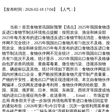
【发布时间 : 2026-02-18 17:04】 【人气 :
】
当前！首页食物资讯国际预警【清点】2025年我国食物违
反进口食物节制法环境焦点提醒：按照农业、渔业和林业部
2025年每月发布的进口食物违反进口食物节制法消息，食物伙
伴网不完全统计，2025年我国出口食物共有71批次不及格。按
照农业、渔业和林业部2025年每月发布的进口食物违反进口食
物节制法消息，食物伙伴网不完全统计，2025年我国出口食物
共有71批次不及格。统计显示，2025年我国出口食物不及格缘
由包罗农兽药残留、黄曲霉毒素、微生物污染、违规添加物
质、碘超标以及其他。统计环境如下图所示：食物伙伴网提示
国内对澳出口企业，要严酷按照澳新食物尺度节制产质量量，
产物的平安性，避免出口产物呈现违规环境。本文由食物伙伴
网编译，仅供网友进修参考利用，食物伙伴网供给欧盟、美
国、英国、俄罗斯、日本、韩国、东南亚、西班牙等国度或地
域的进出口合规征询办事，欢送垂询 、 ，Email：、市场监管
总局 商务部关于进一步加强 跨境电商零售进口食物召回监管
的通知布告（2026年第1号)今日导读：沉庆一饭馆利用菜单被
责令破产整理；：“二锅头酒业”违规利用商标被罚；《液态食