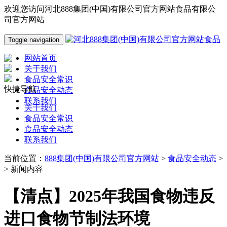
欢迎您访问河北888集团(中国)有限公司官方网站食品有限公
司官方网站
Toggle navigation
网站首页
关于我们
食品安全常识
快捷导航
食品安全动态
联系我们
关于我们
食品安全常识
食品安全动态
联系我们
当前位置：
888集团(中国)有限公司官方网站
>
食品安全动态
>
> 新闻内容
【清点】2025年我国食物违反
进口食物节制法环境