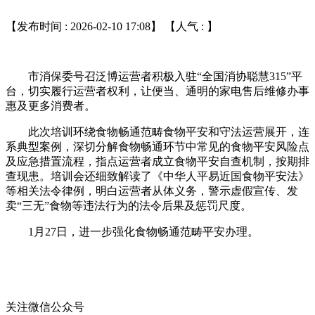
【发布时间 : 2026-02-10 17:08】 【人气 :
】
市消保委号召泛博运营者积极入驻“全国消协聪慧315”平
台，切实履行运营者权利，让便当、通明的家电售后维修办事
惠及更多消费者。
此次培训环绕食物畅通范畴食物平安和守法运营展开，连
系典型案例，深切分解食物畅通环节中常见的食物平安风险点
及应急措置流程，指点运营者成立食物平安自查机制，按期排
查现患。培训会还细致解读了《中华人平易近国食物平安法》
等相关法令律例，明白运营者从体义务，警示虚假宣传、发
卖“三无”食物等违法行为的法令后果及惩罚尺度。
1月27日，进一步强化食物畅通范畴平安办理。
关注微信公众号