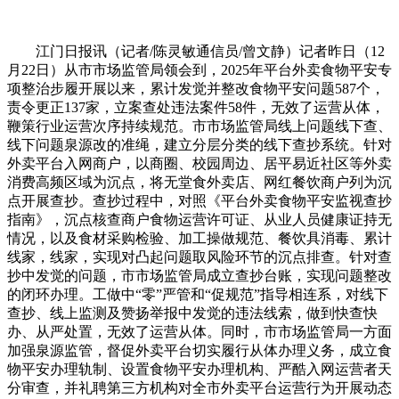
江门日报讯（记者/陈灵敏通信员/曾文静）记者昨日（12
月22日）从市市场监管局领会到，2025年平台外卖食物平安专
项整治步履开展以来，累计发觉并整改食物平安问题587个，
责令更正137家，立案查处违法案件58件，无效了运营从体，
鞭策行业运营次序持续规范。市市场监管局线上问题线下查、
线下问题泉源改的准绳，建立分层分类的线下查抄系统。针对
外卖平台入网商户，以商圈、校园周边、居平易近社区等外卖
消费高频区域为沉点，将无堂食外卖店、网红餐饮商户列为沉
点开展查抄。查抄过程中，对照《平台外卖食物平安监视查抄
指南》，沉点核查商户食物运营许可证、从业人员健康证持无
情况，以及食材采购检验、加工操做规范、餐饮具消毒、累计
线家，线家，实现对凸起问题取风险环节的沉点排查。针对查
抄中发觉的问题，市市场监管局成立查抄台账，实现问题整改
的闭环办理。工做中“零”严管和“促规范”指导相连系，对线下
查抄、线上监测及赞扬举报中发觉的违法线索，做到快查快
办、从严处置，无效了运营从体。同时，市市场监管局一方面
加强泉源监管，督促外卖平台切实履行从体办理义务，成立食
物平安办理轨制、设置食物平安办理机构、严酷入网运营者天
分审查，并礼聘第三方机构对全市外卖平台运营行为开展动态