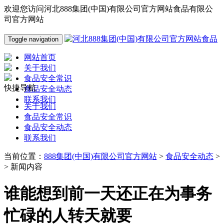
欢迎您访问河北888集团(中国)有限公司官方网站食品有限公
司官方网站
Toggle navigation
网站首页
关于我们
食品安全常识
快捷导航
食品安全动态
联系我们
关于我们
食品安全常识
食品安全动态
联系我们
当前位置：
888集团(中国)有限公司官方网站
>
食品安全动态
>
> 新闻内容
谁能想到前一天还正在为事务
忙碌的人转天就要