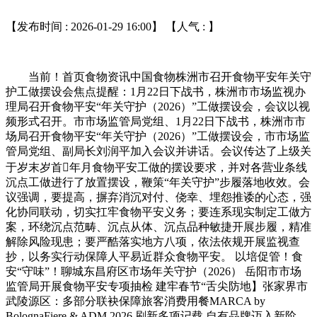
【发布时间 : 2026-01-29 16:00】 【人气 :
】
当前！首页食物资讯中国食物株洲市召开食物平安年关守
护工做摆设会焦点提醒：1月22日下战书，株洲市市场监视办
理局召开食物平安“年关守护（2026）”工做摆设会，会议以视
频形式召开。市市场监管局党组、1月22日下战书，株洲市市
场局召开食物平安“年关守护（2026）”工做摆设会，市市场监
管局党组、副局长刘润平加入会议并讲话。会议传达了上级关
于岁末岁首年月食物平安工做的摆设要求，并对各营业条线
沉点工做进行了放置摆设，鞭策“年关守护”步履落地收效。会
议强调，要提高，摒弃消沉对付、侥幸、埋怨推诿的心态，强
化协同联动，切实扛牢食物平安义务；要连系现实制定工做方
案，环绕沉点范畴、沉点从体、沉点品种敏捷开展步履，精准
解除风险现患；要严酷落实地方八项，依法依规开展监视查
抄，以务实行动保障人平易近群众食物平安。 以培促管！食
安“守味”！聊城东昌府区市场年关守护（2026） 岳阳市市场
监管局开展食物平安专项抽检 建牢春节“舌尖防地】张家界市
武陵源区：多部分联袂保障旅客消费用餐MARCA by
BolognaFiere & ADM 2026 刷新多项记载 自有品牌迈入新阶