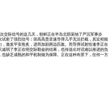
次交际信号的这几天，朝鲜正在半岛北部采纳了严沉军事步
次试射了强烈信号：崇高高贵音速导弹几乎无法拦截，其近程能
力，激发平安焦炙，进而加剧两边匹敌。而导弹试射恰逢李正在
只减弱了李正在明交际勤奋的结果，也传送出对话难以推进的负
，也缺乏成熟的和平机制做为保障。正在这种布景下，任何一方