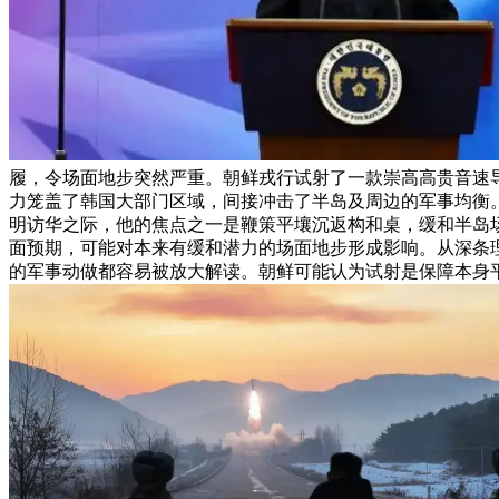
履，令场面地步突然严重。朝鲜戎行试射了一款崇高高贵音速
力笼盖了韩国大部门区域，间接冲击了半岛及周边的军事均衡
明访华之际，他的焦点之一是鞭策平壤沉返构和桌，缓和半岛
面预期，可能对本来有缓和潜力的场面地步形成影响。从深条
的军事动做都容易被放大解读。朝鲜可能认为试射是保障本身