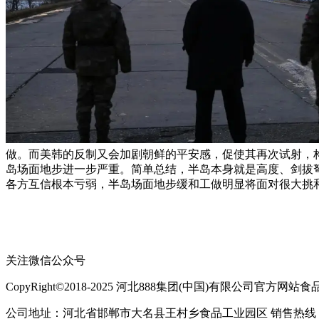
做。而美韩的反制又会加剧朝鲜的平安感，促使其再次试射，
岛场面地步进一步严重。简单总结，半岛本身就是高度、剑拔
各方互信根本亏弱，半岛场面地步缓和工做明显将面对很大挑
关注微信公众号
CopyRight©2018-2025 河北888集团(中国)有限公司官方网站食品有限公
公司地址：河北省邯郸市大名县王村乡食品工业园区 销售热线：400-