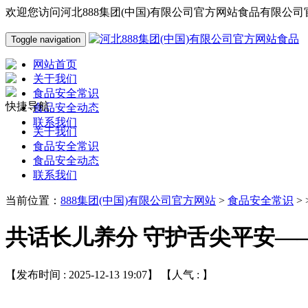
欢迎您访问河北888集团(中国)有限公司官方网站食品有限公司
Toggle navigation
网站首页
关于我们
食品安全常识
快捷导航
食品安全动态
联系我们
关于我们
食品安全常识
食品安全动态
联系我们
当前位置：
888集团(中国)有限公司官方网站
>
食品安全常识
>
共话长儿养分 守护舌尖平安—
【发布时间 : 2025-12-13 19:07】 【人气 :
】