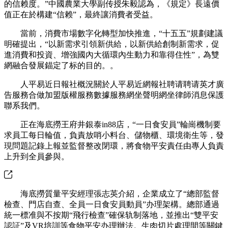
的信赖度。”中國農業大學副传授朱毅認為，《規定》長遠價
值正在於構建“信赖”，最終讓消費者受益。
當前，消費市場數字化轉型加快推進，“十五五”規劃建議
明確提出，“以新需求引領新供給，以新供給創制新需求，促
進消費和投資、增強國內大循環內生動力和靠得住性”，為雙
網融合發展錨定了标的目的。。
人平易近日報社概況關於人平易近網報社聘请聘请英才廣
告服務合做加盟版權服務數據服務網坐聲明網坐律師消息保護
聯系我們。
正在海底撈王府井銀泰in88店，“一日食安員”輪崗機制要
求員工每日輪值，負責放哨小料台、儲物櫃、環境衛生等，發
現問題記錄上報並監督整改閉環，將食物平安責任由專人負責
上升到全員參與。
海底撈質量平安經理張志英介紹，企業成立了“總部監督
檢查、門店自查、全員一日食安員動員”办理架構。總部通過
統一標准與不按期“飛行檢查”確保轨制落地，並推出“雙平安
認証”及VR培訓等食物平安办理辦法。生肉切片處理間等關鍵