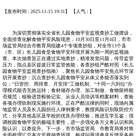
【发布时间 : 2025-11-15 19:31】 【人气 :
】
为深切贯彻落实全省长儿园食物平安监视查抄工做摆设，
全面排查化解食物平安风险现患，10月30日至11月4日，市市
场监管局结合市教育局组建4个专项查抄组，对全市13个县
（市、区）长儿园食堂食物平安环境开展为期一周的监视抽
查。本次抽查旨正在通过实地查抄，精准发觉问题，传导监管
压力，指点县区提拔日常监管效能，各查抄组严酷对照《长儿
园食物平安监视查抄指南》，聚焦长儿园食物平安焦点环节深
切开展查抄：沉点查抄长儿园食物平安从体义务能否落实到
位；“日管控、周排查、月安排”工做机制、“十同一六到位”办
理模式能否无效运转；食材储存办理、加工制做、食物留样能
否规范；核验进货检验记实、从业人员培训等档案材料，查验
各项办理轨制现实施行环境。正在严酷法律的同时，现场向属
地监管人员及长儿园担任人律例要求，教授风险识别取防控方
式；分享其他县区及学校的优良办理经验，推进互学互鉴；强
调校园食物平安的极端主要性，进一步强化各方义务认识和风
险认识，以查促升。下一步，市市场监管局、市教育局将对将
全面梳理汇总本次监视抽查环境，构成问题清单并反馈至各相