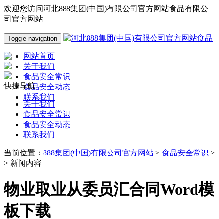
欢迎您访问河北888集团(中国)有限公司官方网站食品有限公
司官方网站
Toggle navigation
网站首页
关于我们
食品安全常识
快捷导航
食品安全动态
联系我们
关于我们
食品安全常识
食品安全动态
联系我们
当前位置：
888集团(中国)有限公司官方网站
>
食品安全常识
>
> 新闻内容
物业取业从委员汇合同Word模
板下载