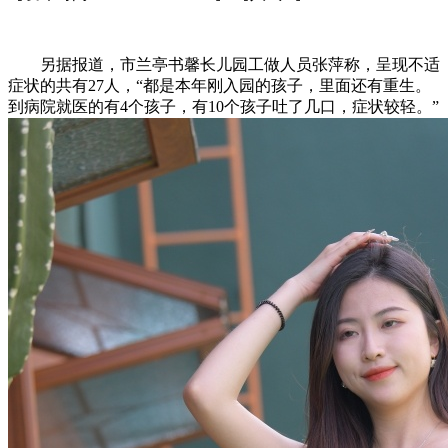
另据报道，市兰亭书馨长儿园工做人员张萍称，呈现不适
症状的共有27人，“都是本年刚入园的孩子，里面还有重生。
到病院就医的有4个孩子，有10个孩子吐了几口，症状较轻。”