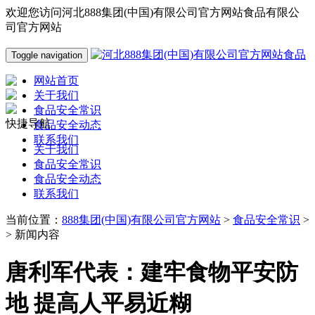
欢迎您访问河北888集团(中国)有限公司官方网站食品有限公
司官方网站
Toggle navigation
网站首页
关于我们
食品安全常识
快捷导航
食品安全动态
联系我们
关于我们
食品安全常识
食品安全动态
联系我们
当前位置：
888集团(中国)有限公司官方网站
>
食品安全常识
>
> 新闻内容
唐利军代表：建牢食物平安防
地 提高人平易近糊