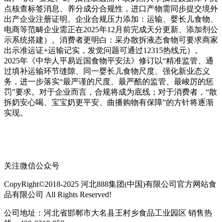
点核查标签消息、养分成分合规性，进口产物需同步提交境外
出产企业注册证明。企业合规压力添加：运输、婴长儿食物、
电商等范畴企业需正在2025年12月前完成天分更新、添加剂公
示系统搭建）。消费者更明白：采办散拆液态食物可要求商家
出示准运证+运输记实，发觉问题可通过12315热线元）。
2025年《中华人平易近国食物平安法》修订以“精准监管、通
过填补运输环节缝隙、同一婴长儿食物尺度、强化新业态义
务，进一步落实“最严谨的尺度、最严酷的监管、最峻厉的惩
罚”要求。对于企业而言，合规将成为底线；对于消费者，“散
拆奶安心喝、宝宝奶更平安、曲播购物有保障”的方针将逐渐
实现。
关注微信公众号
CopyRight©2018-2025 河北888集团(中国)有限公司官方网站食
品有限公司 All Rights Reserved!
公司地址：河北省邯郸市大名县王村乡食品工业园区 销售热