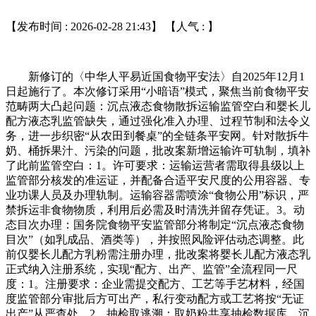
【发布时间 : 2026-02-28 21:43】 【人气 :
】
新修订的〈中华人平易近国食物平安法〉自2025年12月1
日起施行了。本次修订采用“小暗语”模式，聚焦当前食物平安
范畴两大凸起问题：沉点液态食物散拆运输监管空白和婴长儿
配方液态乳监管缺失，通过强化准入办理、过程节制和法令义
务，进一步织密“从农田到餐桌”的全链条平安网。针对散拆牛
奶、桶拆果汁、污染的问题，批改案新增运输许可轨制，填补
了此前监管空白：1。许可要求：运输运营者需取得县级以上
监管部分核发的准运证，并配备合适平安尺度的公用容器、专
业功课人员及办理轨制。运输容器需喷涂“食物公用”标识，严
禁拆运非食物物质，利用后必需及时清洗并留存凭证。3。动
态目次办理：国务院食物平安监管部分将制定“沉点液态食物
目次”（如乳成品、酒类等），并按照风险评估动态调整。此
前仅婴长儿配方乳粉需注册办理，批改案将婴长儿配方液态乳
正式纳入注册系统，实现“配方、出产、监管”全流程同一尺
度：1。注册要求：企业需提交配方、工艺等手艺材料，经国
度监管部分审批后方可出产，私行变动配方或工艺将按“无证
出产”从严查处。2。抽检取逃溯：取奶粉共享抽检数据库，沉