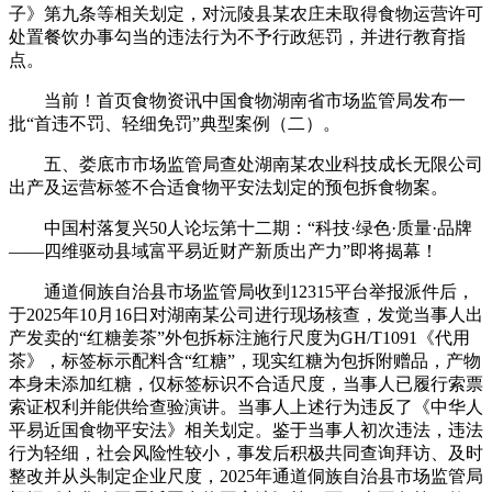
子》第九条等相关划定，对沅陵县某农庄未取得食物运营许可
处置餐饮办事勾当的违法行为不予行政惩罚，并进行教育指
点。
当前！首页食物资讯中国食物湖南省市场监管局发布一
批“首违不罚、轻细免罚”典型案例（二）。
五、娄底市市场监管局查处湖南某农业科技成长无限公司
出产及运营标签不合适食物平安法划定的预包拆食物案。
中国村落复兴50人论坛第十二期：“科技·绿色·质量·品牌
——四维驱动县域富平易近财产新质出产力”即将揭幕！
通道侗族自治县市场监管局收到12315平台举报派件后，
于2025年10月16日对湖南某公司进行现场核查，发觉当事人出
产发卖的“红糖姜茶”外包拆标注施行尺度为GH/T1091《代用
茶》，标签标示配料含“红糖”，现实红糖为包拆附赠品，产物
本身未添加红糖，仅标签标识不合适尺度，当事人已履行索票
索证权利并能供给查验演讲。当事人上述行为违反了《中华人
平易近国食物平安法》相关划定。鉴于当事人初次违法，违法
行为轻细，社会风险性较小，事发后积极共同查询拜访、及时
整改并从头制定企业尺度，2025年通道侗族自治县市场监管局