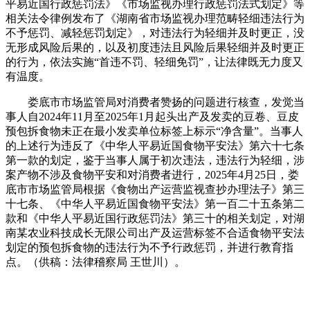
平易近国行政惩罚法》《市场监视办理行政惩罚法式划定》等
相关法令律例发布了《湖南省市场监视办理范畴轻细违法行为
不予惩罚、减轻惩罚划定》，对违法行为轻细并及时更正，没
无形成风险后果的，以及初度违法且风险后果轻细并及时更正
的行为，依法实施“首违不罚、轻细免罚”，让法律既无力度又
有温度。
娄底市市场监管局对消费者赞扬的问题进行核查，发觉当
事人自2024年11月至2025年1月起头出产及发卖的豆卷、豆皮
预包拆食物未正在最小发卖单位标签上标示“净含量”。当事人
的上述行为违反了《中华人平易近国食物平安法》第六十七条
第一款的划定，鉴于当事人属于初次违法，违法行为轻细，涉
案产物不涉及食物平安和对消费者进行，2025年4月25日，娄
底市市场监管局根据《食物出产运营监视查抄办理法子》第三
十七条、《中华人平易近国食物平安法》第一百二十五条第二
款和《中华人平易近国行政惩罚法》第三十的相关划定，对湖
南某农业科技成长无限公司出产及运营标签不合适食物平安法
划定的预包拆食物的违法行为不予行政惩罚，并进行教育指
点。（供稿：法律稽察局 王世川）。