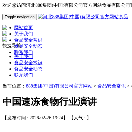
欢迎您访问河北888集团(中国)有限公司官方网站食品有限公司
Toggle navigation
网站首页
关于我们
食品安全常识
快捷导航
食品安全动态
联系我们
关于我们
食品安全常识
食品安全动态
联系我们
当前位置：
888集团(中国)有限公司官方网站
>
食品安全常识
>
中国速冻食物行业演讲
【发布时间 : 2026-02-26 19:24】 【人气 :
】