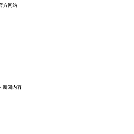
官方网站
 > 新闻内容