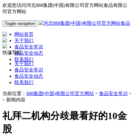
欢迎您访问河北888集团(中国)有限公司官方网站食品有限公
司官方网站
Toggle navigation
网站首页
关于我们
食品安全常识
快捷导航
食品安全动态
联系我们
关于我们
食品安全常识
食品安全动态
联系我们
当前位置：
888集团(中国)有限公司官方网站
>
食品安全常识
>
> 新闻内容
礼拜二机构分歧最看好的10金
股