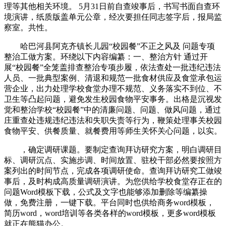
理等其他相关环境。 5月31日前自查竣事后，书写书面自查环
境演讲，纸质版盖单元公章，经次要担任同志签字后，报局监
察室。共性。
哈巴河县阿克齐镇长儿园“校园餐”不正之风及 问题专项
整治工做方案。环绕以下内容编纂：一、整治方针 通过开
展“校园餐”全笼盖排查整治专项步履，依法查处一批违纪违法
人员、一批典型案例、清退和规范一批食材供应及食堂承包运
营企业，出力处理学校食堂办理不规范、义务落实不到位、不
卫生等凸起问题，避免发生校园食物平安事务。出格是沉视发
觉和整治学校“校园餐”中的清廉问题、问题、做风问题，通过
庄重查处违规违纪违法和失职失责等行为，鞭策处理事关校园
食物平安、供餐质量、就餐费用等师生关怀关心问题，以实。
，确定调研课题。要制定查询拜访研究方案，明白调研目
标、调研沉点、实施步调、时间放置、驻校干部必然要按照方
案列出的时间节点，完成各项调研使命。查询拜访研究工做竣
事后，及时构成高质量调研演讲。为您供给学校食堂存正在的
问题Word模板下载，公式及文字也能够添加删除等编纂操
做，免费注册，一键下载。平台同时也供给商务word模板，
简历word，word培训等各类各样的word模板，更多word模板
就正在熊猫办公。