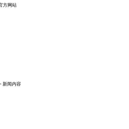
官方网站
 > 新闻内容