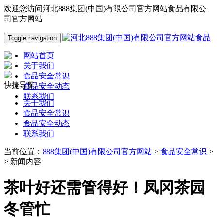
欢迎您访问河北888集团(中国)有限公司官方网站食品有限公
司官方网站
Toggle navigation
网站首页
关于我们
食品安全常识
快捷导航
食品安全动态
联系我们
关于我们
食品安全常识
食品安全动态
联系我们
当前位置：
888集团(中国)有限公司官方网站
>
食品安全常识
>
> 新闻内容
茶叶好还需管得好！凤冈茶园
冬管忙