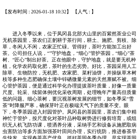
【发布时间 : 2026-01-18 10:32】 【人气 :
】
进入冬季以来，位于凤冈县北部大山里的‌百紫然茶业公司
无机茶园里，茶农们正躬耕于茶行间，耕土、施肥、剪枝、除
草，冬闲人不闲，农家正忙碌。管得好，茶叶方能加工出好
茶。公司担任人说，“”守护地盘，“细心”管护茶园，“细心”茶
树、“匠心”制出好茶。正在他眼中，‌守护地盘，就是要无机种
植，化学农药取化肥，茶叶的生态劣势。好比，茶园采用人工
除草、生物防控，无机肥、农家肥、菜籽油饼，并操纵草木树
枝等多种生态肥确保土壤中锌硒微量元素的天然禀赋不被。‌细
心管护茶园，便是通过科学化办理提拔茶叶质量，好像一质量
尺度、轮采、续留体例优化采收周期，处理晚年产量高但质量
低的问题。‌细心茶树，要沉视茶树发展的细节，如冬季采“雪
茶”时降服严寒，确保芽叶正在极端天气下的质量不变。眼
下，冬季茶园进入封园管护。凤冈县的茶园里，茶农们集中精
神忙于管护，按尺度化对茶叶品种取树势进行修剪培育，或组
织无人机飞防功课，喷洒养分液，采纳手艺和设备从施肥取病
虫害防治等多方面加强茶叶田间办理，实行统防，推进春茶早
生快发，实现春茶高产优良。抓好茶园冬季办理，是实现茶园