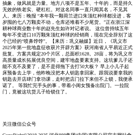
抽象，做风就是力量。地方八项不是五年、十年的，而是持久
无效的铁老实、硬杠杠。对这名同事一直只闻其名，不见其
人。来历：晚报 “本年我一颗荷兰进口朱顶红种球都没进，客
岁囤的七八万颗卖不动，仓库还堆着不少尾货。”正在浙江深
耕种球商业数十年的赵先生如许对记者说。 这位曾持续五年
每年不变进口10万颗朱顶红种球的经销商，现在完全辞别了这
个已经的“喷鼻饽饽”。【来历：巩义融媒】近日，《巩义市
2025年第一批地盘征收获片开辟方案》获河南省人平易近正式
批复。方案共规定20个片区，总面积1628。28亩，将为巩义市
高质量成长拓展优良空间，建牢地盘要素支持。这坑爹儿子还
能不克不及要了，是不是得拖下去打50大板？ 早上小儿子起
床预备去上学，他昨晚没把本人钥匙拿回家。跟我说要拿我的
钥匙去开店肆门拿功课，走时把店门拉下来但不上锁，我便承
诺了。 等我忙完手头的事，带着小闺女预备出院门。一拉院
门，竟被这坑货儿子给锁住了。
关注微信公众号