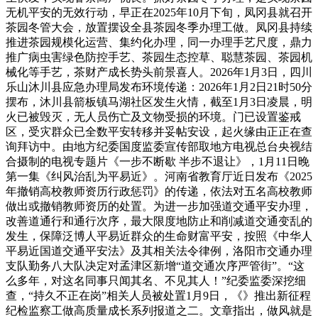
无机平安的无效行动，早正在2025年10月下旬，凤冈县就召开
茶园冬管大会，放置摆设全县茶园冬季办理工做。凤冈县持续
推进茶园规模化运营、集约化办理，同一办理手艺尺度，鼎力
推广病虫害绿色防控手艺、茶园生态控草、聪慧茶园、茶园机
械化等手艺，茶财产成长势头前景喜人。2026年1月3日，四川
乐山沐川县应急办理局发布环境传递：2026年1月2日21时50分
摆布，沐川县箭板镇马湖社区发生火情，截至1月3日凌晨，明
火已被毁灭，无人员伤亡及文物受损的环境。门已设置鉴戒
区，受灾群众已全数平安转移并妥帖安设，起火缘由正正在查
询拜访中。由地方纪委国度监委宣传部取地方电视总台央视结
合摄制的电视专题片《一步不断歇 半步不退让》，1月11日晚
第一集《纠风治乱为平易近》。河南省教育厅近日发布《2025
年撤销高校教师资历行政惩罚》的传递，依法对五名高校教师
做出或撤销教师资历的处置。为进一步加强道交通平安办理，
改善道通行和通行次序，最大限度地防止和削减道交通变乱的
发生，保障泛博人平易近群众的生命财富平安，按照《中华人
平易近国道交通平安法》及其相关法令律例，洛阳市交通办理
支队勤务八大队决定对孟津区新增“道交通次序严管街”。“这
么多年，对这名同事只闻其名、不见其人！”纪委监委深挖细
查，“持久不正在岗”相关人员被处置1月9日，《》推出新征程
纪检监察工做高质量成长系列报道之二。文章指出，做风就是