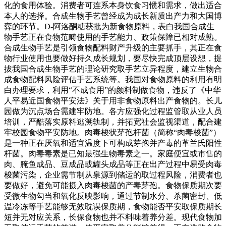
化的食用体验。消费者可连系本身饮食习惯和需求，做出适合
本人的选择。合成生物手艺曾经成为成长新质出产力和大国博
弈的环节。D-阿洛酮糖获批为新食物原料，表白我国合成生
物手艺正在食物范畴使用的手艺能力、政策保障已相对成熟。
合成生物手艺是引领食物配料财产升级的主要抓手，其正在食
物行业使用也要做好持久成长规划，要尽快完成顶层设想，提
拔我国合成生物手艺的理论研究取手艺立异程度，建立生物合
成食物配料风险评估手艺系统等。我国对食物原料的利用有明
白办理要求，利用“不成食用”的颜料制做食物，违反了《中华
人平易近国食物平安法》关于用非食物原料出产食物的。长儿
园做为沉点场合需建牢防地。各方应强化过程监管取从业人员
培训，严酷落实原料逃溯轨制，并拓宽社会监视渠道，配合建
牢校园食物平安防地。肉毒梭状芽孢杆菌（简称“肉毒梭菌”）
是一种正在厌氧和适宜温度下可构成芽孢并产毒的革兰氏阳性
杆菌。肉毒毒素是已知最强生物毒素之一。家庭便宜或市售的
肉、腌鱼成品、豆成品或罐头成品等正在出产过程中易受肉毒
梭菌污染，企业需节制从泉源到储运的取过程风险，消费者也
要做好，避免可能摄入肉毒梭菌的产毒芽孢。食物保质期次要
受微生物勾当和氧化反映影响，通过节制水分、杀菌密封、低
温冷冻等手艺能够无效耽误保质期，食物能否平安取保质期长
短并无对应关系，长保食物也并不料味着养分差。现代食物加