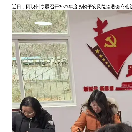
近日，阿坝州专题召开2025年度食物平安风险监测会商会