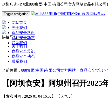
欢迎您访问河北888集团(中国)有限公司官方网站食品有限公司
Toggle navigation
网站首页
关于我们
食品安全常识
快捷导航
食品安全动态
联系我们
关于我们
食品安全常识
食品安全动态
联系我们
当前位置：
888集团(中国)有限公司官方网站
>
食品安全常识
>
【阿坝食安】阿坝州召开2025
【发布时间 : 2026-01-04 16:52】 【人气 :
】