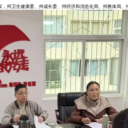
议，州卫生健康委、州成长委、州经济和消息化局、州教体局、